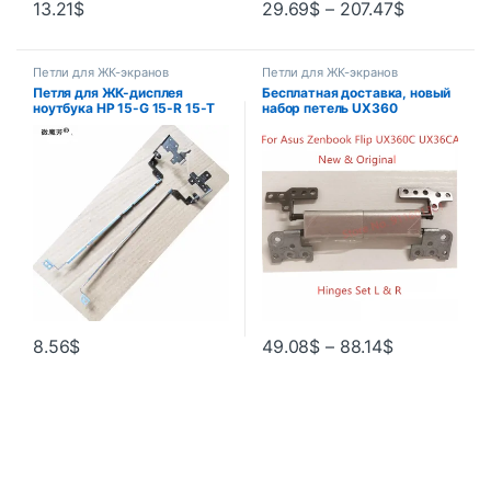
13.21
$
29.69
$
–
207.47
$
Петли для ЖК-экранов
Петли для ЖК-экранов
Петля для ЖК-дисплея
Бесплатная доставка, новый
ноутбука HP 15-G 15-R 15-T
набор петель UX360
15-H 250 G3 255 G3 256 G3
UX360C, Сменные петли для
Series L & R
asus Flip UX360 UX360C
UX360CA, петли для
ноутбука
8.56
$
49.08
$
–
88.14
$