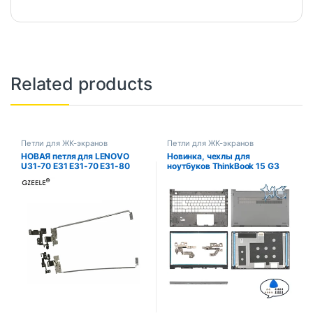
Related products
Петли для ЖК-экранов
Петли для ЖК-экранов
НОВАЯ петля для LENOVO
Новинка, чехлы для
U31-70 E31 E31-70 E31-80
ноутбуков ThinkBook 15 G3
левая + правая петли ЖК-
ACL, задняя крышка ЖК-
экрана AM1BM 000400
дисплея, передняя панель,
АМ1БМ 000500 Кронштейн
петли, внутренняя крышка,
13,3 дюйма L&R
детская Замена