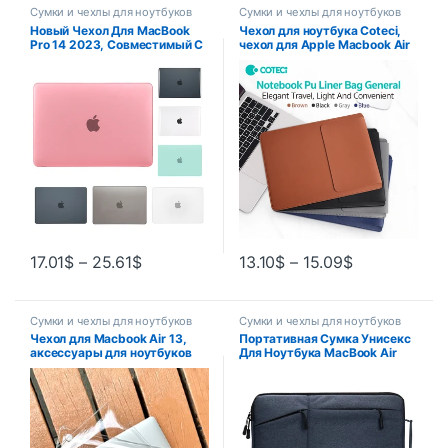
Сумки и чехлы для ноутбуков
Сумки и чехлы для ноутбуков
Новый Чехол Для MacBook
Чехол для ноутбука Coteci,
Pro 14 2023, Совместимый С
чехол для Apple Macbook Air
Чипом M3 M2 M1 Pro 16 Air 13
Pro 13 M1 M2 2020, чехол для
13,6 15, Чехол Для Ноутбука
ноутбука ASUS 11 12 13,3 14
Из ПВХ
15 15,6 16
17.01
$
–
25.61
$
13.10
$
–
15.09
$
Сумки и чехлы для ноутбуков
Сумки и чехлы для ноутбуков
Чехол для Macbook Air 13,
Портативная Сумка Унисекс
аксессуары для ноутбуков
Для Ноутбука MacBook Air
Macbook Air M1 M2 2023 Air
Pro И Redmi С Диагональю
15 Funda Macbook Pro 14,
13–15 Дюймов — Чехол Для
чехол M3 2023 Pro 16
Ноутбука Из Полиэстера С…