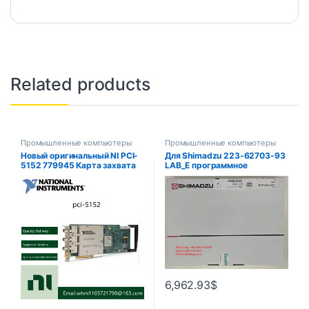
Related products
Промышленные компьютеры
Промышленные компьютеры
Новый оригинальный NI PCI-
Для Shimadzu 223-62703-93
5152 779945 Карта захвата
LAB_E программное
осциллографа -01 в наличии
обеспечение с одним GC
(лабораторное решение),
версия электронного ключа,
1 шт.
6,962.93
$