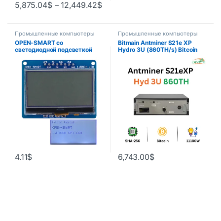
5,875.04
$
–
12,449.42
$
Промышленные компьютеры
Промышленные компьютеры
OPEN-SMART со
Bitmain Antminer S21e XP
светодиодной подсветкой
Hydro 3U (860TH/s) Bitcoin
3,3 В 1,8 дюйма 128*64
Hydro Miner-новый
последовательный SPI
монохромный ЖК-экран
модуль коммутационной
платы для Arduino
4.11
$
6,743.00
$