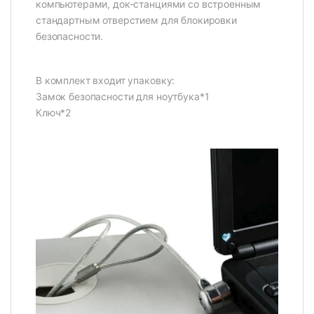
компьютерами, док-станциями со встроенным
стандартным отверстием для блокировки
безопасности.
В комплект входит упаковку:
Замок безопасности для ноутбука*1
Ключ*2