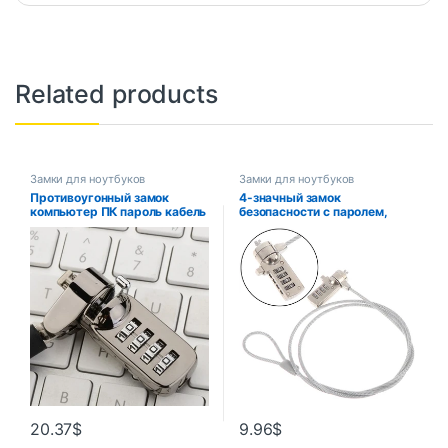
Related products
Замки для ноутбуков
Замки для ноутбуков
Противоугонный замок
4-значный замок
компьютер ПК пароль кабель
безопасности с паролем,
шкафчик для монитора
замок для компьютера, цепь
цифровое оборудование
с защитой от кражи для
W3JD
ноутбука, ПК, ноутбука,
комбинированная цепь с
замком
20.37
$
9.96
$