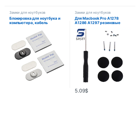
Замки для ноутбуков
Замки для ноутбуков
Блокировка для ноутбука и
Для Macbook Pro A1278
компьютера, кабель
A1286 A1297 резиновые
безопасности с цепочкой для
ножки с винтовой отверткой
ключей, ноутбука, ПК,
ноутбука, Антивор,
блокировка планшета,
отверстие E8BE
5.09
$