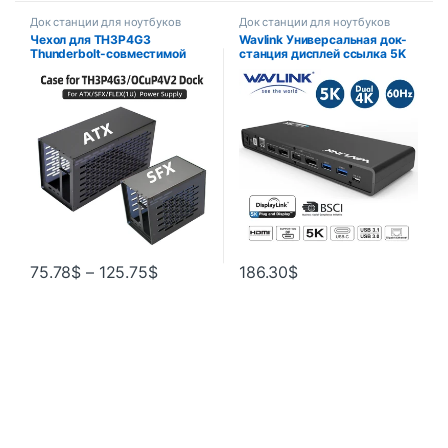
Док станции для ноутбуков
Док станции для ноутбуков
Чехол для TH3P4G3
Wavlink Универсальная док-
Thunderbolt-совместимой
станция дисплей ссылка 5K
док-станции для
USB-C двойной дисплей USB
графического процессора и
3,0 ВИДЕО гигабитный
док-станции OCuP4V2 для
Ethernet HDMIport для
блока питания ATX SFX FlEX
Windows Mac OS
(1U)
75.78
$
–
125.75
$
186.30
$