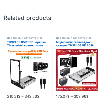
Related products
Док станции для ноутбуков
Док станции для ноутбуков
TH3P4G3 85 Вт PD зарядка
Модернизированная док-
Thunderbolt совместимая
станция TH3P4G3 PD 60 Вт,
док-станция для ноутбука к
85 Вт, док-станция для
внешней графической карте
видеокарты, внешняя
40 Гбит/с для Macbook
графика, совместимый с
Windows
Thunderbolt, 40 Гбит/с,
источник питания
постоянного тока/ATX
210.51
$
–
343.56
$
175.07
$
–
303.96
$