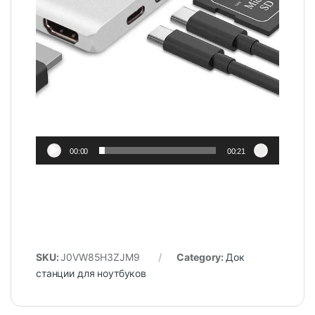
00:00
00:21
SKU:
J0VW85H3ZJM9
Category:
Док
станции для ноутбуков