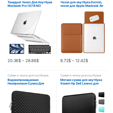
Твердый Чехол Для Ноутбука
Чехол для ноутбука Dormin,
Macbook Pro 14/16 M3
чехол для Apple Macbook Air
A2991/2981/2992 2023 И M2
Pro 13 M1 M2 2020, чехол для
Air 15, Унисекс
ноутбука ASUS 11 12 13,3 14
15 15,6 16
20.36
$
–
28.88
$
8.72
$
–
12.42
$
Сумки и чехлы для ноутбуков
Сумки и чехлы для ноутбуков
Водонепроницаемая
Мягкая сумка для ноутбука
Неопреновая Сумка Для
Xiaomi Hp Dell Lenovo для
Ноутбука MacBook Air/Pro
Macbook Air Pro Retina 11 12
Retina 13/11/15 Ultra-Book
13 14 15 15,6, чехол
Sleeve