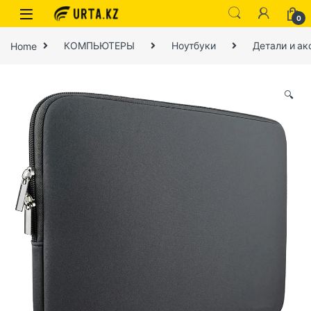
0
Home
КОМПЬЮТЕРЫ
Ноутбуки
Детали и ак
🔍