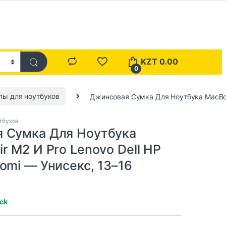
KZT
0.00
0
лы для ноутбуков
Джинсовая Сумка Для Ноутбука MacBook
тбуков
 Сумка Для Ноутбука
r M2 И Pro Lenovo Dell HP
omi — Унисекс, 13–16
ock