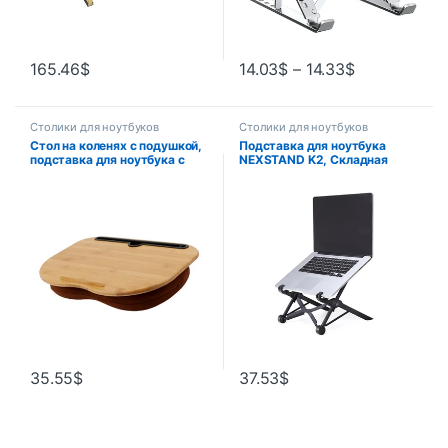
165.46
$
14.03
$
–
14.33
$
Столики для ноутбуков
Столики для ноутбуков
Стол на коленях с подушкой,
Подставка для ноутбука
подставка для ноутбука с
NEXSTAND K2, Складная
прорезью для планшета,
портативная подставка для
компьютерный стол-кровать
ноутбука с углом обзора,
для путешествий, поддержка
регулируемый по высоте
ноутбука до 14 дюймов –
кронштейн, аксессуары для
B12B
ноутбука, охлаждающий
держатель
35.55
$
37.53
$