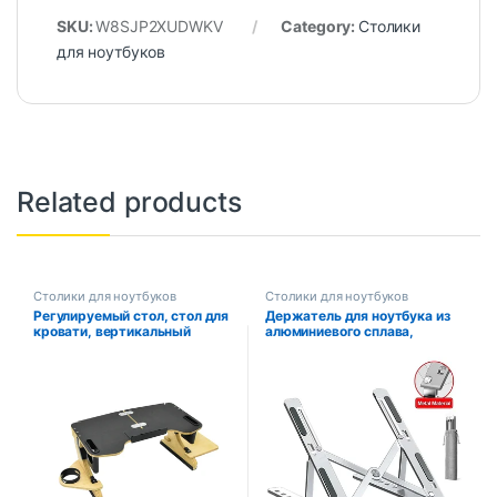
SKU:
W8SJP2XUDWKV
Category:
Столики
для ноутбуков
Related products
Столики для ноутбуков
Столики для ноутбуков
Регулируемый стол, стол для
Держатель для ноутбука из
кровати, вертикальный
алюминиевого сплава,
компьютерный стол из
нескользящий держатель,
алюминиевого сплава,
регулируемая портативная
эргономичный стол, мебель
настольная подставка для
для дома и офиса
ноутбука, подъемный
кронштейн для ноутбука