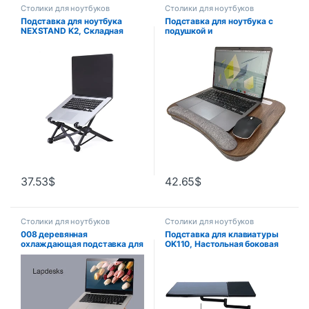
Столики для ноутбуков
Столики для ноутбуков
Подставка для ноутбука
Подставка для ноутбука с
NEXSTAND K2, Складная
подушкой и
портативная подставка для
противоскользящей полосой
ноутбука с углом обзора,
для домашнего офиса, стол
регулируемый по высоте
для ноутбука, подходит для
кронштейн, аксессуары для
ноутбуков с диагональю до
ноутбука, охлаждающий
15,6 дюймов
держатель
37.53
$
42.65
$
Столики для ноутбуков
Столики для ноутбуков
008 деревянная
Подставка для клавиатуры
охлаждающая подставка для
OK110, Настольная боковая
ноутбука,
подставка для ноутбука,
Высококачественная
Многофункциональная
деревянная подставка для
офисная подставка для
Apple Macbook для HP и
ножек стула, XL, мыши
других предметов для
ноутбука, дизайнерская