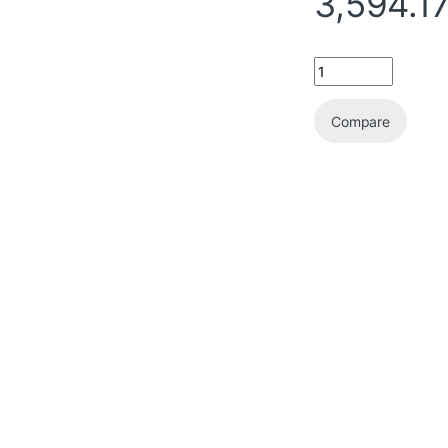
3,594.1
Compare