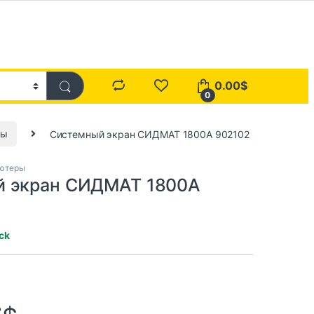
0.00
$
0
ры
Системный экран СИДМАТ 1800А 902102
ютеры
й экран СИДМАТ 1800А
ock