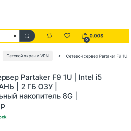
0.00
$
0
Сетевой экран и VPN
Сетевой сервер Partaker F9 1U |
вер Partaker F9 1U | Intel i5
АНЬ | 2 ГБ ОЗУ |
ьный накопитель 8G |
эр
tock