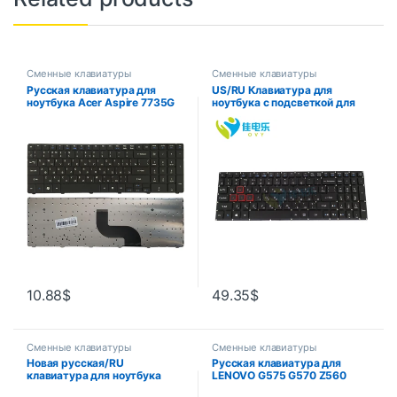
Сменные клавиатуры
Сменные клавиатуры
Русская клавиатура для
US/RU Клавиатура для
ноутбука Acer Aspire 7735G
ноутбука с подсветкой для
7735 7735Z 7735ZG 7736
Acer Predator Helios 300
7738 7738Z 7738G 7738ZG
7739 7740 7741 7750 7750G
7751
10.88
$
49.35
$
Сменные клавиатуры
Сменные клавиатуры
Новая русская/RU
Русская клавиатура для
клавиатура для ноутбука
LENOVO G575 G570 Z560
Packard Bell EasyNote TE11
Z560A Z560G Z565 G570AH