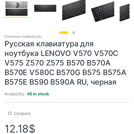
Сменные клавиатуры
Русская клавиатура для
ноутбука LENOVO V570 V570C
V575 Z570 Z575 B570 B570A
B570E V580C B570G B575 B575A
B575E B590 B590A RU, черная
Availability:
46 in stock
Compare
12.18
$