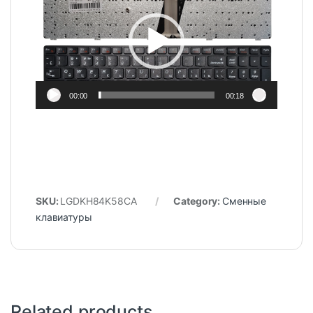
00:00
00:18
SKU:
LGDKH84K58CA
Category:
Сменные
клавиатуры
Related products