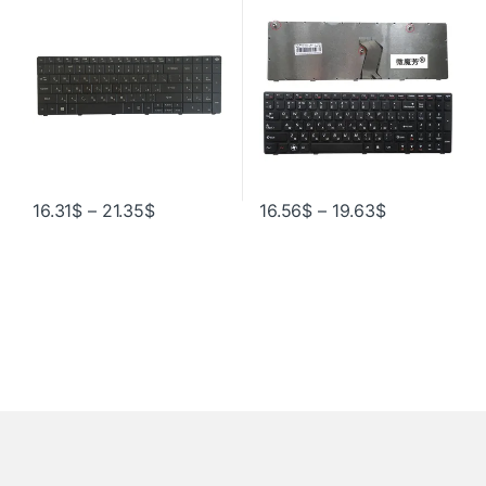
TE11HR TE11-BZ TE11-HC
G570G G575AC G575AL
TE11HC MS2384 TK13 MP-
G575GL G575GX G780 G770
09G33SU-442W
16.31
$
–
21.35
$
16.56
$
–
19.63
$