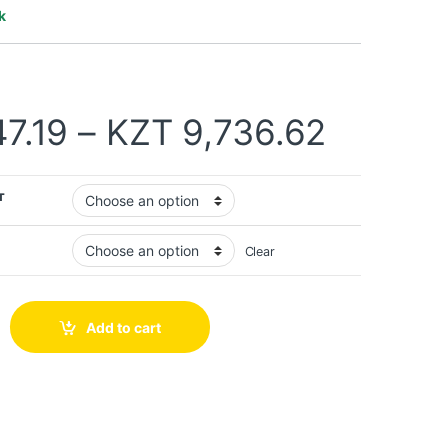
k
47.19
–
KZT
9,736.62
т
Clear
Add to cart