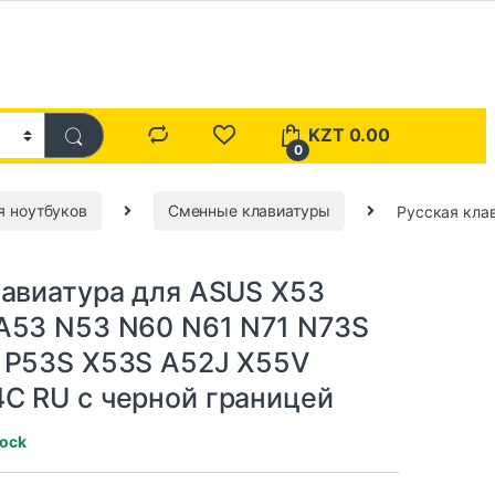
KZT
0.00
0
я ноутбуков
Сменные клавиатуры
Русская кла
лавиатура для ASUS X53
A53 N53 N60 N61 N71 N73S
 P53S X53S A52J X55V
C RU с черной границей
tock