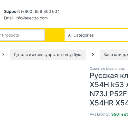
Support
(+800) 856 800 604
Email: info@electro.com
Детали и аксессуары для ноутбука
Запчасти дл
Сменные клавиатуры
Русская к
X54H k53 
N73J P52F
X54HR X54
Availability:
356 in s