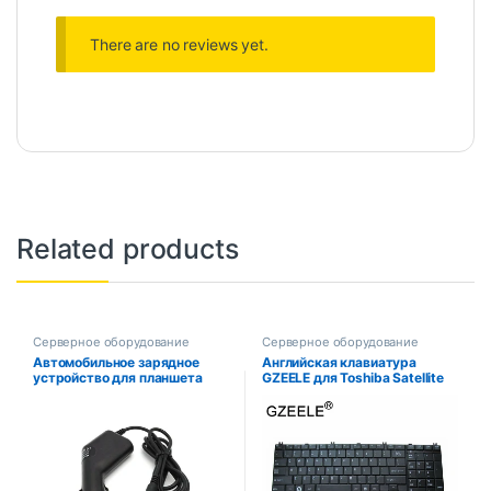
There are no reviews yet.
Related products
Серверное оборудование
Серверное оборудование
Автомобильное зарядное
Английская клавиатура
устройство для планшета
GZEELE для Toshiba Satellite
Cube U30GT2 U9GT5 U9GT2
L670 L670D L675 L675D
Ainol Hero Visture V97 HD,
C660 C660D C655 L655
блок питания, 12 В, 2 А, 2,5
L655D C650 C650D L650
мм/2,5*0,7 мм
C670 L750 L750D