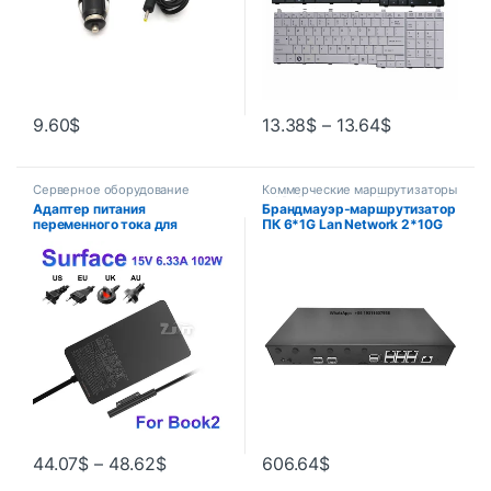
9.60
$
13.38
$
–
13.64
$
Серверное оборудование
Коммерческие маршрутизаторы
и AP
,
Серверное оборудование
Адаптер питания
Брандмауэр-маршрутизатор
переменного тока для
ПК 6*1G Lan Network 2*10G
ноутбука 15 В, 6,33 А, 102 Вт
SFP-порты Rackmount Мини-
для Microsoft Surface Book2
компьютер Брандмауэр-
1798, совместимость Book1,
маршрутизатор для сетевой
зарядное устройство для
безопасности
ноутбука 3 Pro7, 5 В, 1,5 А
44.07
$
–
48.62
$
606.64
$