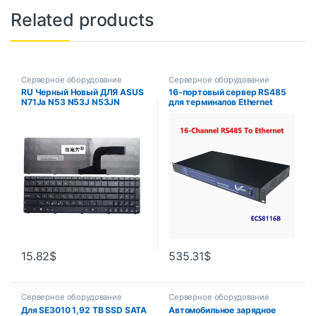
Related products
Серверное оборудование
Серверное оборудование
RU Черный Новый ДЛЯ ASUS
16-портовый сервер RS485
N71Ja N53 N53J N53JN
для терминалов Ethernet
N53SN N53SV N53T N53Jf
промышленного класса,
N53JL N53Sm X55VD UL50
Серверная
P53 Клавиатура ноутбука
Последовательная связь
Русская
ECS8116B
15.82
$
535.31
$
Серверное оборудование
Серверное оборудование
Для SE3010 1,92 TB SSD SATA
Автомобильное зарядное