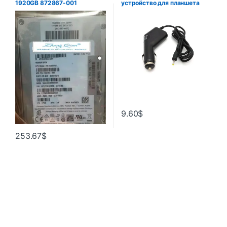
1920GB 872867-001
устройство для планшета
SE3010STD 1,92 T
Cube U30GT2 U9GT5 U9GT2
Ainol Hero Visture V97 HD,
блок питания, 12 В, 2 А, 2,5
мм/2,5*0,7 мм
9.60
$
253.67
$