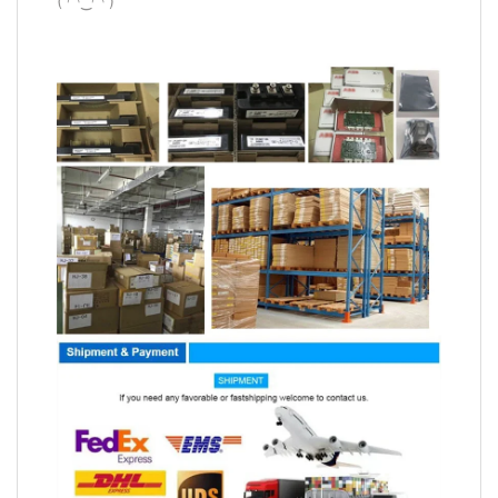
( ◠‿◠ )