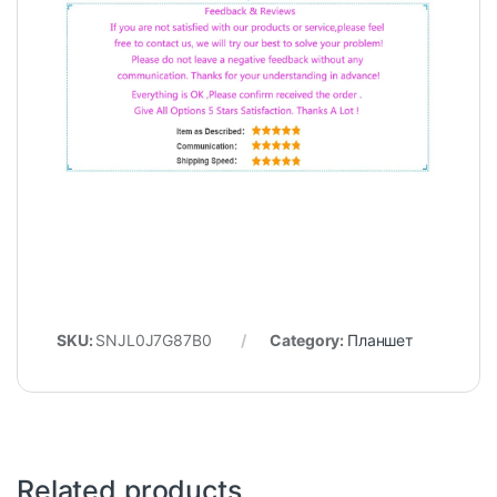
SKU:
SNJL0J7G87B0
Category:
Планшет
Related products