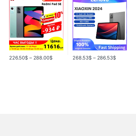
процессор Snapdragon 680,
Android 12 Глобальный
Mi Tabet SE, аккумулятор
крепёж
8000 мАч
226.50
$
–
288.00
$
268.53
$
–
286.53
$