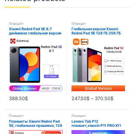
Планшет
Планшет
Xiaomi Redmi Pad SE 8.7
Глобальная версия Xiaomi
дюймовая глобальная версия
Redmi Pad SE 128 ГБ 256 ГБ
Mi Tablet SE 90Hz дисплей
Восьмиядерный процессор
6650mAh MTK Helio G85 с
Snapdragon 680 2,4 ГГц, 11 ”
двумя динамиками Dolby
дисплей FHD + 90 Гц, 8000
Atmos
мАч, Mi Tablet SE
388.50
$
247.50
$
–
370.50
$
Планшет
Планшет
Планшеты Xiaomi Redmi Pad
Lenovo Tab P12
SE, глобальная прошивка, 128
планшет,xiaoxin P11 PRO K11
ГБ 256 ГБ, экран 11 дюймов
2022 P12 экран 11 дюймов,
FHD + 90 Гц, Восьмиядерный
Восьмиядерный, 6 ГБ 128 ГБ