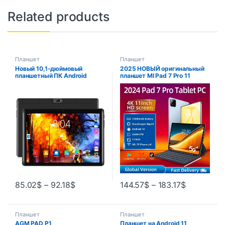
Related products
Планшет
Планшет
Новый 10,1-дюймовый
2025 НОВЫЙ оригинальный
планшетный ПК Android
планшет MI Pad 7 Pro 11
Google Play с двумя
дюймов Snapdragon 8gen2
камерами, восьмиядерный
HD 4K Android 14 22 ГБ + 2 ТБ
процессор, двойной SIM-
12000 мАч 5G Dual SIM WiFi
карта, телефонный звонок,
GPS Tablets PC
планшеты, Bluetooth, Wi-Fi, 4
ГБ ОЗУ, 64 ГБ ПЗУ
85.02
$
–
92.18
$
144.57
$
–
183.17
$
Планшет
Планшет
AGM PAD P1
Планшет на Android 11,