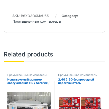
SKU:
B6XO3OXMAU55
Category:
Промышленные компьютеры
Related products
Промышленные компьютеры
Промышленные компьютеры
Используемый монитор
2,4G 2,5G беспроводной
обслуживания IFR / Aeroflex /
переключатель
Marconi 2945B
дистанционного управления
комплект 6-канальный
модуль приемника
передатчика без
программирования для DIY
встроенная кнопка пары