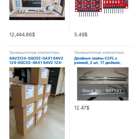
12,444.86
$
5.49
$
Промышленные компьютеры
Промышленные компьютеры
6AV2124-0QC02-0AX1 6AV2
Двойные лампы CCFL с
124-0QC02-0AX1 6AV2 124-
рамкой, 2 шт, 17 дюймов,
0QC02-0AX0 СЕНСОРНЫЙ
Подсветка ЖК-дисплея с
ЭКРАН HMI 15 ДЮЙМОВ
корпусом, CCFL с крышкой,
CCFL: 355 мм X2, 4, рамка:
мм x 7 мм
12.47
$