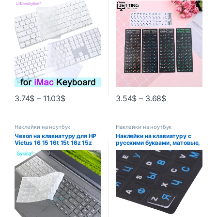
A2520, силиконовый
ноутбуков и ПК с диагональю
защитный чехол Bluetooth G6
10-17 дюймов
для Apple
3.74
$
–
11.03
$
3.54
$
–
3.68
$
Наклейки на ноутбук
Наклейки на ноутбук
Чехол на клавиатуру для HP
Наклейки на клавиатуру с
Victus 16 15 16t 15t 16z 15z
русскими буквами, матовые,
16-d, силиконовый защитный
ПВХ, для ноутбука,
чехол, аксессуары для
настольного компьютера,
игровых ноутбуков 15,6 16,1
клавиатуры, ноутбука
2023