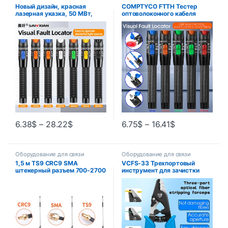
Новый дизайн, красная
COMPTYCO FTTH Тестер
лазерная указка, 50 МВт,
оптоволоконного кабеля
VFL, визуальный локатор
Ручка 1/10/20/30/50 МВт
неисправностей, тестер
Визуальный локатор
оптоволоконного кабеля,
неисправностей SC/FC/ST
диапазон 50 МВт, оптический
Интерфейс 2,5 мм VFL
FC/SC/ST
Диапазон 5-50 км
6.38
$
–
28.22
$
6.75
$
–
16.41
$
Оборудование для связи
Оборудование для связи
1,5 м TS9 CRC9 SMA
VCFS-33 Трехпортовый
штекерный разъем 700-2700
инструмент для зачистки
МГц GSM внешняя антенна
оптического волокна/
маршрутизатора 12 дБи 2G
плоскогубцы/щипцы для
3G 4G LTE магнитная антенна
зачистки проводов FTTH
Инструменты Щипцы для
зачистки оптического
волокна