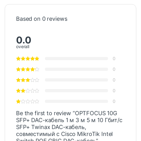
Based on 0 reviews
0.0
overall
0
0
0
0
0
Be the first to review “OPTFOCUS 10G
SFP+ DAC-кабель 1 м 3 м 5 м 10 Гбит/с
SFP+ Twinax DAC-кабель,
совместимый с Cisco MikroTik Intel
Switch POE GBIC DAC-кабель”