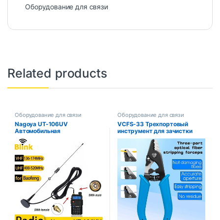
Оборудование для связи
Related products
Оборудование для связи
Оборудование для связи
Nagoya UT-106UV
VCFS-33 Трехпортовый
Автомобильная
инструмент для зачистки
радиолюбительская
оптического волокна/
магнитная антенна VHF/UHF
плоскогубцы/щипцы для
двухдиапазонная SMA-мама
зачистки проводов FTTH
для Baofeng BF-888S UV-
Инструменты Щипцы для
5R/9R/10R/82 Walkie Talkie
зачистки оптического
волокна