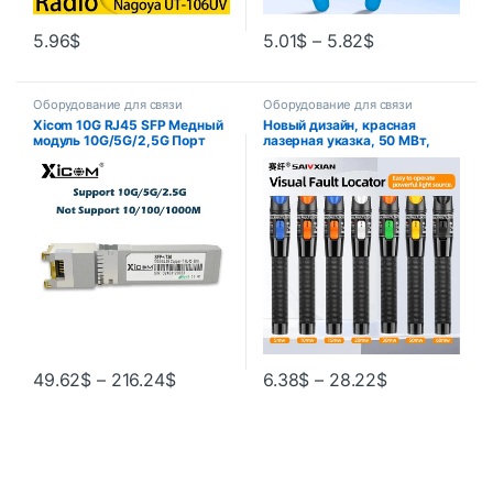
5.96
$
5.01
$
–
5.82
$
Оборудование для связи
Оборудование для связи
Xicom 10G RJ45 SFP Медный
Новый дизайн, красная
модуль 10G/5G/2,5G Порт
лазерная указка, 50 МВт,
RJ45 Приемопередатчик
VFL, визуальный локатор
10GBase-T RJ45 Совместим с
неисправностей, тестер
Ethernet-коммутатором
оптоволоконного кабеля,
Cisco/Mikrotik
диапазон 50 МВт, оптический
FC/SC/ST
49.62
$
–
216.24
$
6.38
$
–
28.22
$