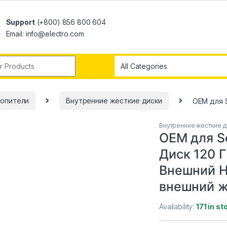
Support
(+800) 856 800 604
Email: info@electro.com
копители
Внутренние жесткие диски
OEM для S
Внутренние жесткие д
OEM для S
Диск 120 Г
Внешний H
внешний ж
Availability:
171 in st