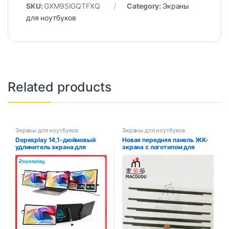
SKU:
GXM9SIGQTFXQ
Category:
Экраны
для ноутбуков
Related products
Экраны для ноутбуков
Экраны для ноутбуков
Dopesplay 14,1-дюймовый
Новая передняя панель ЖК-
удлинитель экрана для
экрана с логотипом для
ноутбука, тройной двойной
Macbook Pro Air Retina 13
FHD 1200P IPS портативные
дюймов A1706 A1708 A2338
мониторы для Windows Mac
A2289 A2159 A1932 A2337
Android Chrome 14-17
дюймов