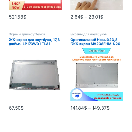
521.58
$
2.64
$
–
23.01
$
Экраны для ноутбуков
Экраны для ноутбуков
ЖК-экран для ноутбука, 17,3
Оригинальный Новый 23,8
дюйма, LP173WD1 TLA1
”ЖК-экран MV238FHM-N20
B173RW01 V.3 LTN173KT01
LM238WF2 SSK1 LM238WF2-
LTN173KT02 LP173WD1 TLN2,
SSK3 LM238WF2 SSM1 M2 A1
панель с 40-контактным
LM238WF2 SSN1 LM238WF2-
разъемом
SSF1 LM238WF2 SSR2
LM238WF2-SSK1 LM238WF2
SSM2 SSM3 LM238WF5 SSA1
67.50
$
141.84
$
–
149.37
$