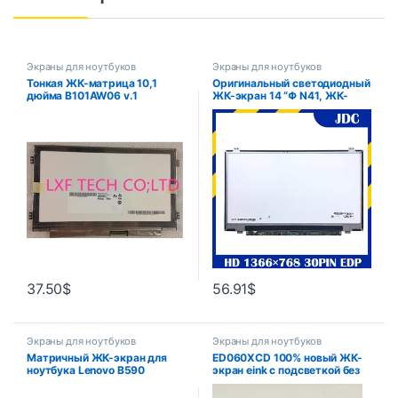
Экраны для ноутбуков
Экраны для ноутбуков
Тонкая ЖК-матрица 10,1
Оригинальный светодиодный
дюйма B101AW06 v.1
ЖК-экран 14 “Φ N41, ЖК-
LTN101NT05 N101I6-l0d для
дисплей NT140WHM N31 N41
ACER ASPIRE ONE D255 D260
для ноутбука, 1366*768,
D257 D270
30NT140WHM-N31
37.50
$
56.91
$
Экраны для ноутбуков
Экраны для ноутбуков
Матричный ЖК-экран для
ED060XCD 100% новый ЖК-
ноутбука Lenovo B590
экран eink с подсветкой без
59366614 15,6 дюйма,
сенсорного экрана для
светодиодный дисплей 40 pin
чтения электронных книг