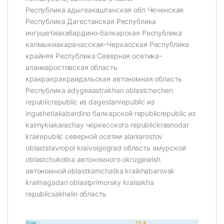
Республика адыгеакаштанская обл Чеченская
Республика Дагестанская Республика
ингушетиакабардино-балкарская Республика
калмыкиакарачасская-Черкасская Республика
крайняя Республика Северная осетика-
аланиаростовская область
кракракракраидальская автономная область
Республика adygeaastrakhan oblastchechen
republicrepublic из dagestanrepublic из
ingushetiakabardino балкарской republicrepublic из
kalmykiakarachay черкесского republickrasnodar
krairepublic северной осетии alaniarostov
oblaststavropol kraivolgograd область амурской
oblastchukotka автономного okrugjewish
автономной oblastkamchatka kraikhabarovsk
kraimagadan oblastprimorsky kraisakha
republicsakhalin область