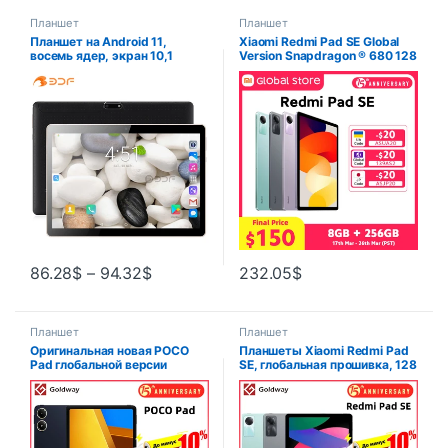
Планшет
Планшет
Планшет на Android 11,
Xiaomi Redmi Pad SE Global
восемь ядер, экран 10,1
Version Snapdragon ® 680 128
дюйма, 4 Гб + 64 ГБ
ГБ/366 ГБ Mi Tablet Quad
динамики Dolby Atmos 90 Гц
11-дюймовый дисплей 8000
мАч
86.28
$
–
94.32
$
232.05
$
Планшет
Планшет
Оригинальная новая POCO
Планшеты Xiaomi Redmi Pad
Pad глобальной версии
SE, глобальная прошивка, 128
Snapdragon 7s Gen 2 Dolby
ГБ 256 ГБ, экран 11 дюймов
Atmos 12.1 “2.5K дисплей
FHD + 90 Гц, Восьмиядерный
10000mAh батареи POCO
процессор Snapdragon 680,
таблетки
Mi Tabet SE, аккумулятор
8000 мАч