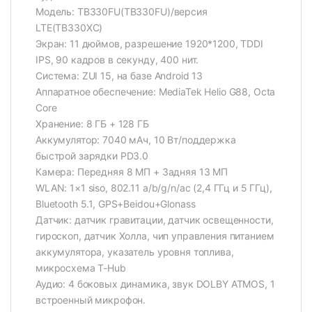
Модель: TB330FU(TB330FU)/версия
LTE(TB330XC)
Экран: 11 дюймов, разрешение 1920*1200, TDDI
IPS, 90 кадров в секунду, 400 нит.
Система: ZUI 15, на базе Android 13
Аппаратное обеспечение: MediaTek Helio G88, Octa
Core
Хранение: 8 ГБ + 128 ГБ
Аккумулятор: 7040 мАч, 10 Вт/поддержка
быстрой зарядки PD3.0
Камера: Передняя 8 МП + Задняя 13 МП
WLAN: 1×1 siso, 802.11 a/b/g/n/ac (2,4 ГГц и 5 ГГц),
Bluetooth 5.1, GPS+Beidou+Glonass
Датчик: датчик гравитации, датчик освещенности,
гироскоп, датчик Холла, чип управления питанием
аккумулятора, указатель уровня топлива,
микросхема T-Hub
Аудио: 4 боковых динамика, звук DOLBY ATMOS, 1
встроенный микрофон.