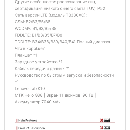
Другие особенности: распознавание лиц,
сертификация низкого синего света TUV, IP52
Сеть версии LTE (модель TB330XC):
GSM: B2/B3/B5/B8
WCDMA: B1/B2/B5/B8
FDDLTE: B1/B3/B5/B7/B8
TDDLTE: B34/B38/B39/B40/B41 Полный диапазон
Что в коробке?
Планшет *1
Зарядное устройство *1
Кабель передачи данных *1
Руководство по быстрым запуска и безопасности
*1
Lenovo Tab K10
MTK Helio G88 | Экран 11 дюймов, 90 Гц |
Аккумулятор 7040 мАч