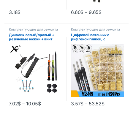
3.18
$
6.60
$
–
9.65
$
Комплектующие для ремонта
Комплектующие для ремонта
ноутбуков
ноутбуков
Динамик левый/правый +
Цифровой паяльник с
резиновые ножки + винт
рифленой гайкой, с
задней крышки для MacBook
регулировкой температуры
Pro 13,3 дюйма A1278 2008
2009 2010 года MB990
MB991 MC374 mc375
7.02
$
–
10.05
$
3.57
$
–
53.52
$