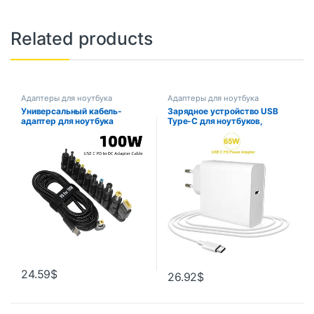
Related products
Адаптеры для ноутбука
Адаптеры для ноутбука
Универсальный кабель-
Зарядное устройство USB
адаптер для ноутбука
Type-C для ноутбуков,
мощностью 100 Вт с быстрой
45/65/20 в, 3,25 А
зарядкой USB-C PD для
ноутбуков Lenovo Asus Hp
Acer Geri…
24.59
$
26.92
$