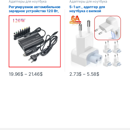
Адаптеры для ноутбука
Адаптеры для ноутбука
Регулируемое автомобильное
5-1 шт., адаптер для
зарядное устройство 120 Вт,
ноутбука с вилкой
220 В, 110 В до 12 В, 15 В, 16
европейского стандарта,
В, 18 В, 19 В, 20 В, 22 В, 24 В,
зарядное устройство,
универсальный адаптер
преобразователи для Apple
питания переменного и
MacBook 45 Вт Magsafe 60
постоянного тока, питание от
Вт 85 Вт, адаптеры для
USB для ноутбука
быстрой зарядки IPad Pro 6A
19.96
$
–
21.46
$
2.73
$
–
5.58
$