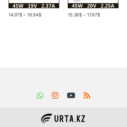
14.97
$
–
19.94
$
15.36
$
–
17.67
$