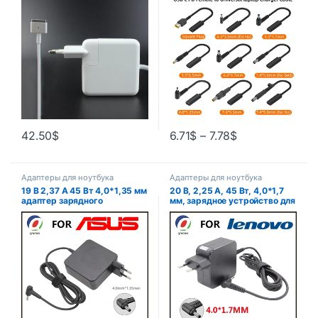
A1465 A1436 A1466 A1435
Преобразователь USB Type C
адаптер питания для
женский в 4,0*1,35 5,5*2,5
ноутбука зарядное
4,5*3,0 4,0*1,7 мм разъем
устройство
постоянного тока
42.50
$
6.71
$
–
7.78
$
Адаптеры для ноутбука
Адаптеры для ноутбука
19 В 2,37 А 45 Вт 4,0*1,35 мм
20 В, 2,25 А, 45 Вт, 4,0*1,7
адаптер зарядного
мм, зарядное устройство для
устройства для ноутбука
ноутбука Lenovo YOGA 310
ADP-45BW для Asus Zenbook
510 520 710 MIIX5 7000 Air 12
UX305 UX21A UX32A X201E
13 ideapad 320 100 110 N22
X202E U3000 UX52 Блок
N42
питания