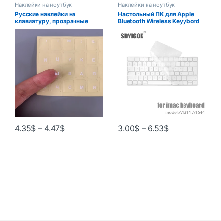
Наклейки на ноутбук
Наклейки на ноутбук
Русские наклейки на
Настольный ПК для Apple
клавиатуру, прозрачные
Bluetooth Wireless Keyybord
пастерные бирки, сильная
MLA22LL/A1644 A1314 IMAC
вязкость, крышка
Чехол для клавиатуры
клавиатуры, алфавитная
Защитный силиконовый
раскладка с кнопками,
чехол Версия для США/ЕС
буквами, водонепроницаемая
4.35
$
–
4.47
$
3.00
$
–
6.53
$