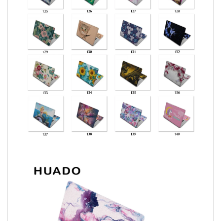
Video
Player