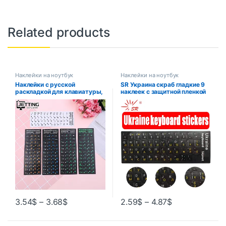
Related products
Наклейки на ноутбук
Наклейки на ноутбук
Наклейки с русской
SR Украина скраб гладкие 9
раскладкой для клавиатуры,
наклеек с защитной пленкой
чехлы на клавиатуру для
кнопка макета буквы для
ноутбуков и ПК с диагональю
Macbook PC аксессуары для
10-17 дюймов
ноутбука компьютерная
клавиатура
3.54
$
–
3.68
$
2.59
$
–
4.87
$