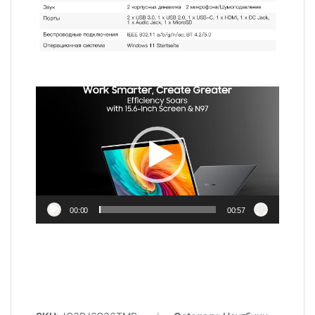
Video
Player
00:00
00:57