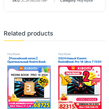
SKU:
JC3PJ6G36TMP
Category:
Ноутбуки
Related products
Ноутбуки
Ноутбуки
【Российский запас】
2024 Новый Xiaomi
Оригинальный Redmi Book
RedmiBook Pro 16 Ultra 7 155H
Pro 16 2024 Intel Ultra 5
32 ГБ LPDDR5 1 ТБ SSD 3,1 К
125H/Ultra7 155H 32G RAM 1T
165 Гц 16 дюймов
SSD 3.1K 165 Гц Экран Серый