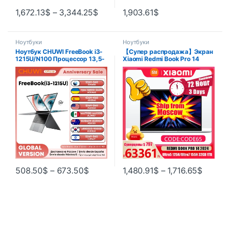
1,672.13
$
–
3,344.25
$
1,903.61
$
Ноутбуки
Ноутбуки
Ноутбук CHUWI FreeBook i3-
【Супер распродажа】Экран
1215U/N100 Процессор 13,5-
Xiaomi Redmi Book Pro 14
дюймовый IPS-экран 2 в 1,
2024 U*5-125/U*7-155 32G
планшетный ПК, 12 ГБ ОЗУ,
1T 2,8K 120 Гц
512 ГБ SSD, поддержка
JYU4597CN/JYU4598CN
стилуса
508.50
$
–
673.50
$
1,480.91
$
–
1,716.65
$