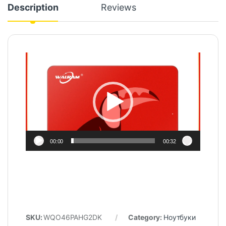
Description
Reviews
Video
Player
00:00
00:32
SKU:
WQO46PAHG2DK
Category:
Ноутбуки