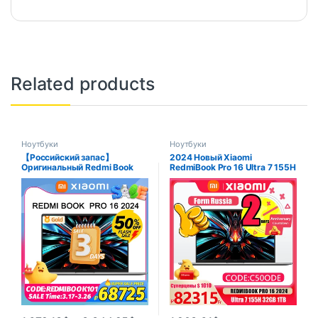
Related products
Ноутбуки
Ноутбуки
【Российский запас】
2024 Новый Xiaomi
Оригинальный Redmi Book
RedmiBook Pro 16 Ultra 7 155H
Pro 16 2024 Intel Ultra 5
32 ГБ LPDDR5 1 ТБ SSD 3,1 К
125H/Ultra7 155H 32G RAM 1T
165 Гц 16 дюймов
SSD 3.1K 165 Гц Экран Серый