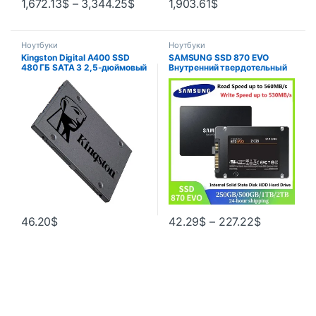
1,672.13
$
–
3,344.25
$
1,903.61
$
Ноутбуки
Ноутбуки
Kingston Digital A400 SSD
SAMSUNG SSD 870 EVO
480 ГБ SATA 3 2,5-дюймовый
Внутренний твердотельный
внутренний твердотельный
диск HDD Жесткий диск
накопитель HDD Жесткий
SATA3 2,5-дюймовый
диск HD SSD 480GD 240 ГБ
ноутбук Настольный
Ноутбук ПК
компьютер 1 ТБ 2 ТБ 250 ГБ
500 ГБ ПК MLC disco Baş
46.20
$
42.29
$
–
227.22
$