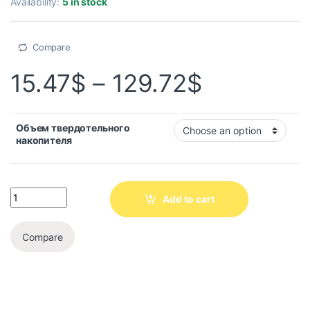
Availability:
5 in stock
Compare
15.47
$
–
129.72
$
Объем твердотельного
накопителя
Add to cart
Compare