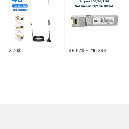
маршрутизатор, магнитная
Cisco/Mikrotik
антенна LTE, усилитель
сигнала
2.76
$
49.62
$
–
216.24
$