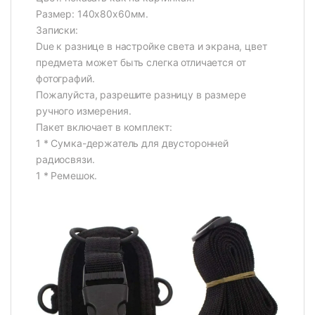
Размер: 140х80х60мм.
Записки:
Due к разнице в настройке света и экрана, цвет
предмета может быть слегка отличается от
фотографий.
Пожалуйста, разрешите разницу в размере
ручного измерения.
Пакет включает в комплект:
1 * Сумка-держатель для двусторонней
радиосвязи.
1 * Ремешок.