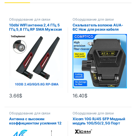
Оборудование для связи
Оборудование для связи
10dbi WIFI антенна 2,4 ГГц 5
Скалыватель волокна AUA-
ГГц 5,8 ГГц RP SMA Мужская
6C Нож для резки кабеля
универсальная антенна Wi-Fi
FTTT Нож для оптоволокна
для усилителя WLAN
Инструменты для резки
Маршрутизатор Усилитель
Высокоточный скалыватель
сигнала Антенна
16-точечное лезвие
3.66
$
16.40
$
Оборудование для связи
Оборудование для связи
Антенна с высоким
Xicom 10G RJ45 SFP Медный
коэффициентом усиления 12
модуль 10G/5G/2,5G Порт
дБи 2G 3G 4G TS9 CRC9 SMA,
RJ45 Приемопередатчик
штекерный разъем 700-2700
10GBase-T RJ45 Совместим с
МГц, GSM внешний
Ethernet-коммутатором