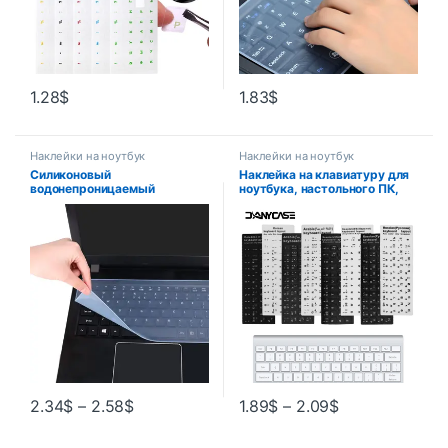
1.28
$
1.83
$
Наклейки на ноутбук
Наклейки на ноутбук
Силиконовый
Наклейка на клавиатуру для
водонепроницаемый
ноутбука, настольного ПК,
пыленепроницаемый чехол
русский, французский,
для клавиатуры ноутбука 13
английский, арабский,
15 17 дюймов
испанский, португальский,
иврит
2.34
$
–
2.58
$
1.89
$
–
2.09
$