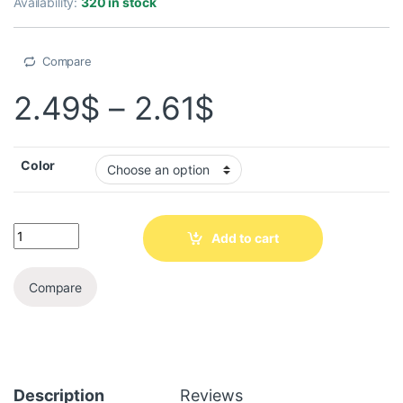
Availability:
320 in stock
Compare
2.49
$
–
2.61
$
Color
Add to cart
Compare
Description
Reviews