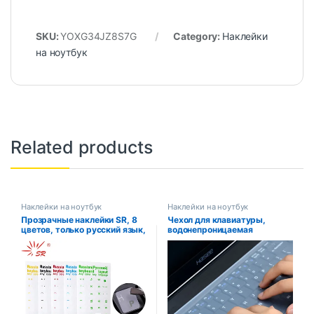
SKU:
YOXG34JZ8S7G
Category:
Наклейки
на ноутбук
Related products
Наклейки на ноутбук
Наклейки на ноутбук
Прозрачные наклейки SR, 8
Чехол для клавиатуры,
цветов, только русский язык,
водонепроницаемая
прозрачная накладка на
защитная пленка для
клавиатуру с буквами и
клавиатуры ноутбука 15,
скинами для ноутбука,
ноутбук 15,6 17 14, чехол для
аксессуары
клавиатуры ноутбука,
пылезащитная пленка,
силикон