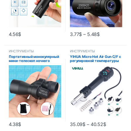
4.56
$
3.77
$
–
5.48
$
ИНСТРУМЕНТЫ
ИНСТРУМЕНТЫ
Портативный монокулярный
YIHUA Micro Hot Air Gun C/F с
мини-телескоп ночного
регулировкой температуры
видения с 8-кратным
8858IV 700 Вт Паяльная
увеличением
сварочная станция ЖК-
цифровой тепловой пистолет
BGA IC Инструменты для
пайки
4.38
$
35.09
$
–
40.52
$