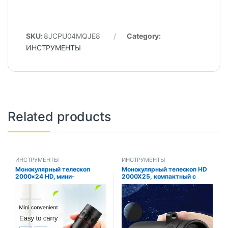
SKU:
8JCPU04MQJE8
Category:
ИНСТРУМЕНТЫ
Related products
ИНСТРУМЕНТЫ
ИНСТРУМЕНТЫ
Монокулярный телескоп
Монокулярный телескоп HD
2000×24 HD, мини-
2000X25, компактный с
портативный телескоп для
ночным видением для
мобильного телефона с
путешествий, пеших
держателем, уличные
прогулок, рыбалки,
телескопы для кемпинга,
кемпинга, наблюдения за
охоты, наблюдения за
звездами, концертов и птиц
птицами