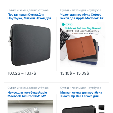
Сумки и чехлы для ноутбуков
Сумки и чехлы для ноутбуков
Портативная Сумка Для
Чехол для ноутбука Coteci,
Ноутбука, Мягкий Чехол Для
чехол для Apple Macbook Air
MacBook 11-15,6 Дюймов,
Pro 13 M1 M2 2020, чехол для
Huawei, Xiaomi, HP, Dell,
ноутбука ASUS 11 12 13,3 14
Lenovo, Унисекс
15 15,6 16
10.02
$
–
13.17
$
13.10
$
–
15.09
$
Сумки и чехлы для ноутбуков
Сумки и чехлы для ноутбуков
Чехол для ноутбука Apple
Мягкая сумка для ноутбука
Macbook Air Pro 13 M1 M2
Xiaomi Hp Dell Lenovo для
2020, чехол для ноутбука
Macbook Air Pro Retina 11 12
ASUS 11 12 13,3 14 15 15,6 16
13 14 15 15,6, чехол