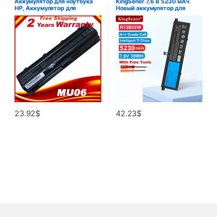
Аккумулятор для ноутбука
KingSener 7,6 В 5230 мАч
HP, Аккумулятор для
Новый аккумулятор для
ноутбука Hp MU06 593553-
ноутбука R13B01W R13B02W
001 593554-001 593554-001
для планшетных ПК серии
HP Pavilion G6 G7 593562-
Xiaomi Mi Air 13,3 дюйма
001 HSTNN-UB0W
39WH
23.92
$
42.23
$