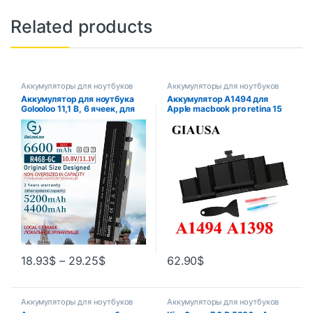
Related products
Аккумуляторы для ноутбуков
Аккумуляторы для ноутбуков
Аккумулятор для ноутбука
Аккумулятор A1494 для
Golooloo 11,1 В, 6 ячеек, для
Apple macbook pro retina 15
Samsung AA-PB9NS6B
дюймов, A1398, конец 2013
PL9NC6W NP350V5C
года, 2014 год, ME293
355V5C np300v5a NP550P7C
RV508 R428 R528
18.93
$
–
29.25
$
62.90
$
Аккумуляторы для ноутбуков
Аккумуляторы для ноутбуков