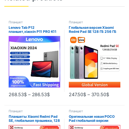
Планшет
Планшет
Lenovo Tab P12
Глобальная версия Xiaomi
планшет,xiaoxin P11 PRO K11
Redmi Pad SE 128 ГБ 256 ГБ
2022 P12 экран 11 дюймов,
Восьмиядерный процессор
Восьмиядерный, 6 ГБ 128 ГБ
Snapdragon 680 2,4 ГГц, 11 ”
Android 12 Глобальный
дисплей FHD + 90 Гц, 8000
крепёж
мАч, Mi Tablet SE
268.53
$
–
286.53
$
247.50
$
–
370.50
$
Планшет
Планшет
Планшеты Xiaomi Redmi Pad
Оригинальная новая POCO
SE, глобальная прошивка, 128
Pad глобальной версии
ГБ 256 ГБ, экран 11 дюймов
Snapdragon 7s Gen 2 Dolby
FHD + 90 Гц, Восьмиядерный
Atmos 12.1 “2.5K дисплей