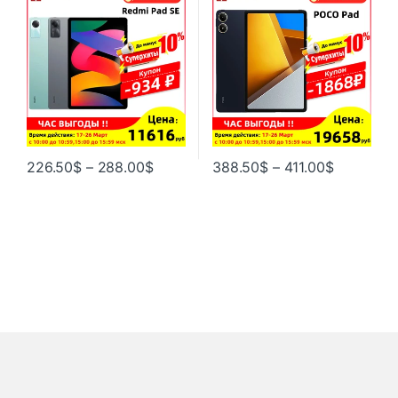
процессор Snapdragon 680,
10000mAh батареи POCO
Mi Tabet SE, аккумулятор
таблетки
8000 мАч
226.50
$
–
288.00
$
388.50
$
–
411.00
$