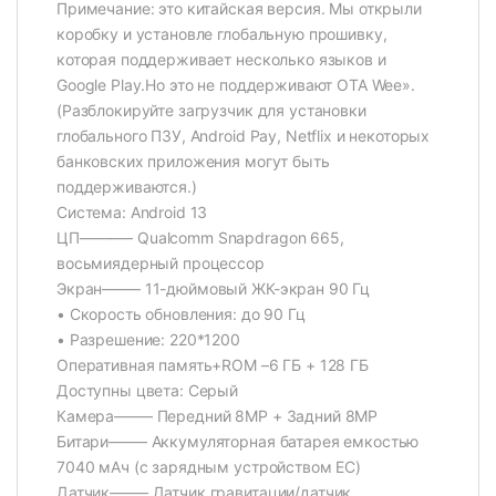
Примечание: это китайская версия. Мы открыли
коробку и установле глобальную прошивку,
которая поддерживает несколько языков и
Google Play.Но это не поддерживают OTA Wee».
(Разблокируйте загрузчик для установки
глобального ПЗУ, Android Pay, Netflix и некоторых
банковских приложения могут быть
поддерживаются.)
Система: Android 13
ЦП———– Qualcomm Snapdragon 665,
восьмиядерный процессор
Экран——– 11-дюймовый ЖК-экран 90 Гц
• Скорость обновления: до 90 Гц
• Разрешение: 220*1200
Оперативная память+ROM –6 ГБ + 128 ГБ
Доступны цвета: Серый
Камера——– Передний 8MP + Задний 8MP
Битари——– Аккумуляторная батарея емкостью
7040 мАч (с зарядным устройством ЕС)
Датчик——– Датчик гравитации/датчик