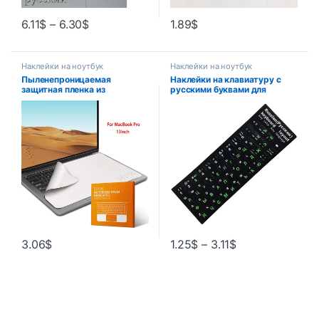
6.11
$
–
6.30
$
1.89
$
Наклейки на ноутбук
Наклейки на ноутбук
Пыленепроницаемая
Наклейки на клавиатуру с
защитная пленка из
русскими буквами для
микрофибры для ноутбука,
ноутбука, компьютера,
одеяло для клавиатуры,
настольного компьютера,
чехол для экрана ноутбука,
чехлы на клавиатуру,
салфетка для очистки экрана
наклейки в России
для MacBook Pro 13/15/16
3.06
$
1.25
$
–
3.11
$