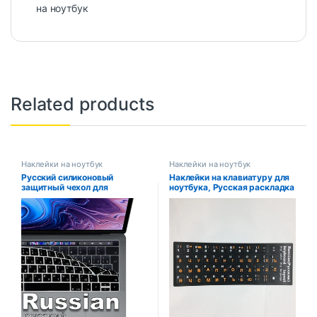
на ноутбук
Related products
Наклейки на ноутбук
Наклейки на ноутбук
Русский силиконовый
Наклейки на клавиатуру для
защитный чехол для
ноутбука, Русская раскладка
клавиатуры Macbook
air13/12/15/16pro, сенсорная
панель
A1706/A1466/A2941/A1990/
A1398/A2289A1932/A2141