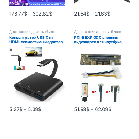
178.77
$
–
302.82
$
21.54
$
–
21.63
$
Док станции для ноутбуков
Док станции для ноутбуков
Концентратор USB C на
PCI-E EXP GDC внешняя
HDMI-совместимый адаптер
видеокарта для ноутбука,
OTG Thunderbolt 3, док-
док-станция для
станция с USB3.0 pd для
видеокарты, док-станция
Macbook Pro/Air M1 ThinkPad
для ноутбука (интерфейс
Mini PCI-E /
NGFF/Expresscard)
5.27
$
–
5.39
$
51.98
$
–
62.09
$