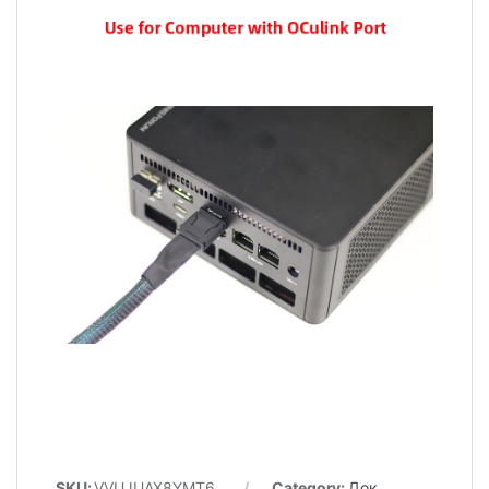
SKU:
VVUJUAX8YMT6
Category:
Док