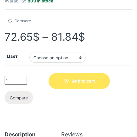
Availability:
809 in stock
Compare
72.65
$
–
81.84
$
Цвет
Add to cart
Compare
Description
Reviews