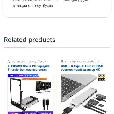
станции для ноутбуков
Related products
Док станции для ноутбуков
Док станции для ноутбуков
TH3P4G3 85 Вт PD зарядка
USB 3.0 Type-C Hub к HDMI-
Thunderbolt совместимая
совместимый адаптер 4K
док-станция для ноутбука к
Thunderbolt 3 USB C Hub с
внешней графической карте
Usb3.0 TF SD Reader слот PD
40 Гбит/с для Macbook
для MacBook Air Pro M1
Windows