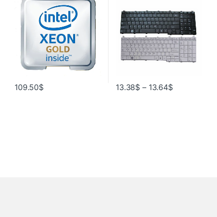
L655D C650 C650D L650
C670 L750 L750D
109.50
$
13.38
$
–
13.64
$