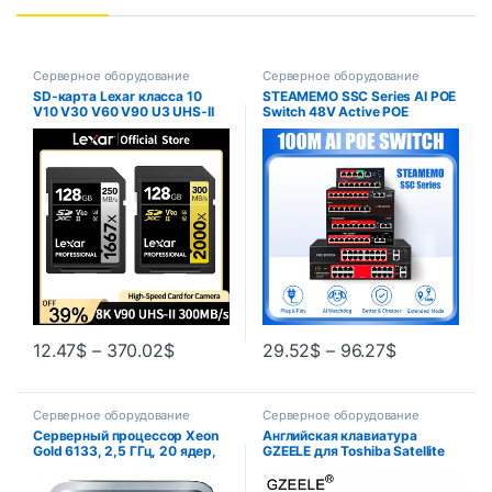
Серверное оборудование
Серверное оборудование
SD-карта Lexar класса 10
STEAMEMO SSC Series AI POE
V10 V30 V60 V90 U3 UHS-II
Switch 48V Active POE
32 ГБ 64 ГБ 128 ГБ 256 ГБ
Сетевой коммутатор 90 Вт
512 ГБ SDHC SDXC
Источник питания Ethernet
Высокоскоростная карта
10/100 Мбит/с для IP-камеры
памяти 4K 8K для камеры
Беспроводная точка доступа
12.47
$
–
370.02
$
29.52
$
–
96.27
$
Серверное оборудование
Серверное оборудование
Серверный процессор Xeon
Английская клавиатура
Gold 6133, 2,5 ГГц, 20 ядер,
GZEELE для Toshiba Satellite
150 Вт, 20 Мб кэш-памяти,
L670 L670D L675 L675D
LGA3647
C660 C660D C655 L655