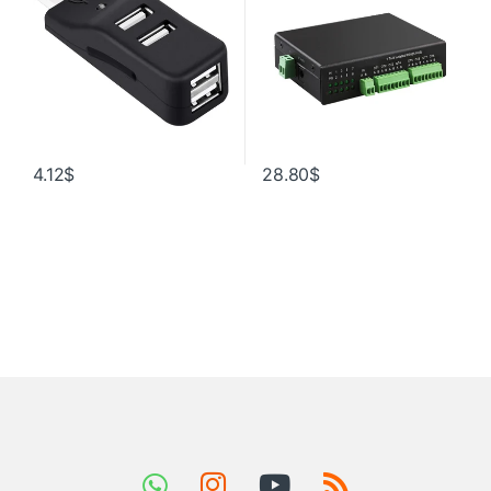
моделей
4.12
$
28.80
$