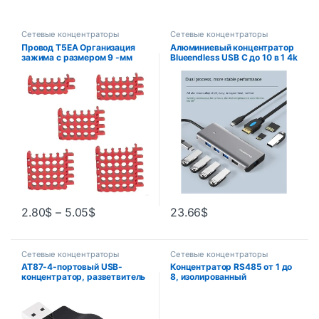
Сетевые концентраторы
Сетевые концентраторы
Провод T5EA Организация
Алюминиевый концентратор
зажима с размером 9 -мм
Blueendless USB C до 10 в 1 4k
отверстия для сетевого
60 Гц Type-C HDTV 100 Вт с
кабельного кабельного
PD для MacBook Pro
кабельного кабеля Cat5
Аксессуары Корпус SSD
2.80
$
–
5.05
$
23.66
$
Сетевые концентраторы
Сетевые концентраторы
AT87-4-портовый USB-
Концентратор RS485 от 1 до
концентратор, разветвитель
8, изолированный
данных Mini USB 2.0,
разветвитель RS-485,
небольшой портативный, для
разделитель 485, 1 вход, 8
ПК, ноутбука, ноутбука,
выходов промышленного
MacBook XPS, IMac и других
класса