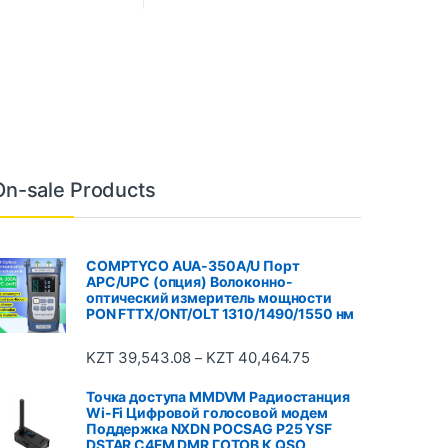
On-sale Products
COMPTYCO AUA-350A/U Порт
APC/UPC (опция) Волоконно-
оптический измеритель мощности
PON FTTX/ONT/OLT 1310/1490/1550 нм
KZT
39,543.08
KZT
40,464.75
–
Точка доступа MMDVM Радиостанция
Wi-Fi Цифровой голосовой модем
Поддержка NXDN POCSAG P25 YSF
DSTAR C4FM DMR ГОТОВ К QSO