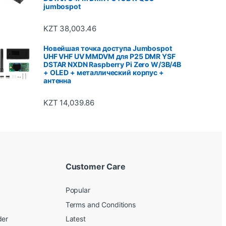
jumbospot
KZT
38,003.46
Новейшая точка доступа Jumbospot
UHF VHF UV MMDVM для P25 DMR YSF
DSTAR NXDN Raspberry Pi Zero W/3B/4B
+ OLED + металлический корпус +
антенна
KZT
14,039.86
Customer Care
Popular
Terms and Conditions
der
Latest