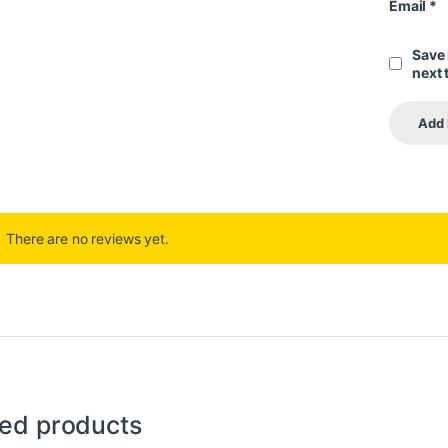
Email
*
Save 
next 
There are no reviews yet.
ted products