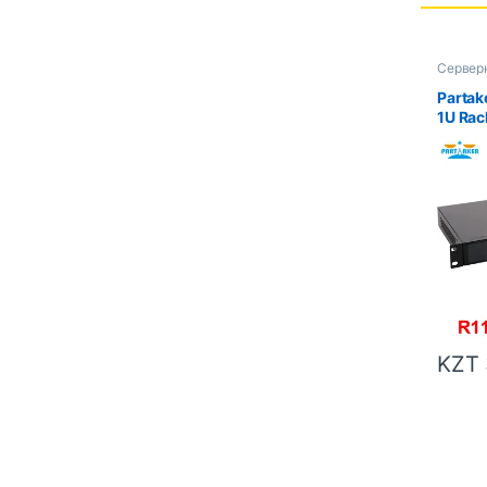
Сервер
Partak
1U Ra
Securi
Router
2328M 
KZT