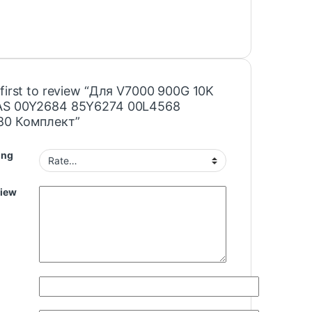
 first to review “Для V7000 900G 10K
AS 00Y2684 85Y6274 00L4568
80 Комплект”
ing
view