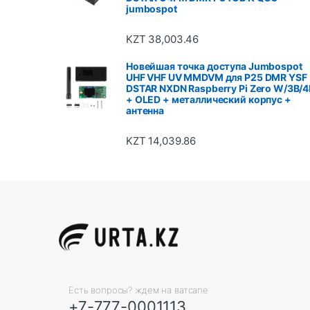
jumbospot
KZT
38,003.46
Новейшая точка доступа Jumbospot
UHF VHF UV MMDVM для P25 DMR YSF
DSTAR NXDN Raspberry Pi Zero W/3B/4
+ OLED + металлический корпус +
антенна
KZT
14,039.86
Есть вопросы? ждем на ватсапе
+7-777-0001113