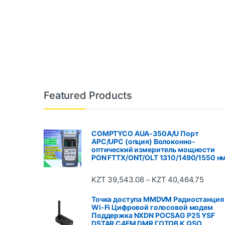
Featured Products
COMPTYCO AUA-350A/U Порт
APC/UPC (опция) Волоконно-
оптический измеритель мощности
PON FTTX/ONT/OLT 1310/1490/1550 н
KZT
39,543.08
KZT
40,464.75
–
Точка доступа MMDVM Радиостанция
Wi-Fi Цифровой голосовой модем
Поддержка NXDN POCSAG P25 YSF
DSTAR C4FM DMR ГОТОВ К QSO