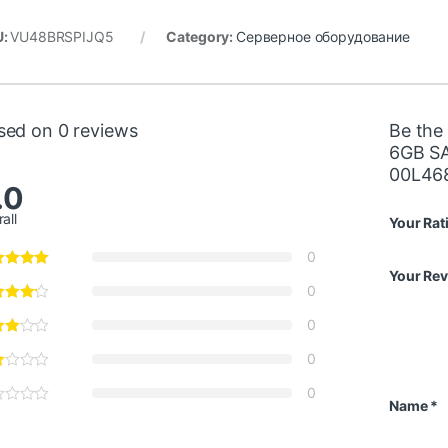
U:
VU48BRSPIJQ5
Category:
Серверное оборудование
sed on 0 reviews
Be the
6GB S
00L46
.0
all
Your Rat
0
Your Re
0
0
0
0
Name
*