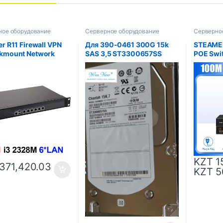
ное оборудование
Серверное оборудование
Серверно
er R11 Firewall VPN
Для 390-0461 300G 15k
STEAMEM
ckmount Network
SAS 3,5 ST3300657SS
POE Swi
ty Appliance with
Сетевой
 PC Intel Core I3
Вт Исто
6 Intel Gigabit Lan
Etherne
для IP-
Беспров
доступа
KZT
1
371,420.03
KZT
5