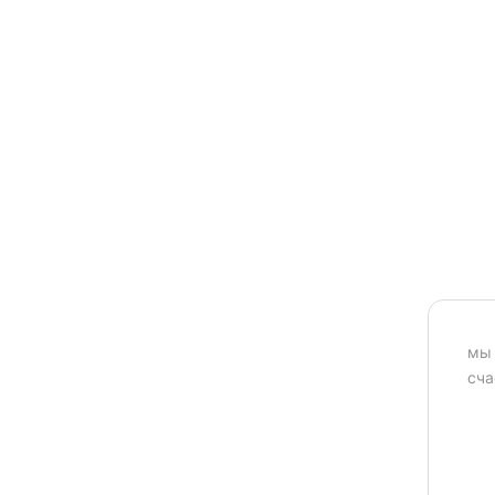
мы 
сча