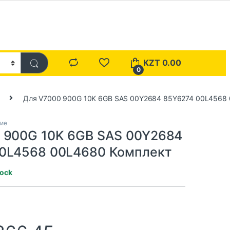
KZT
0.00
0
Для V7000 900G 10K 6GB SAS 00Y2684 85Y6274 00L4568
ние
 900G 10K 6GB SAS 00Y2684
0L4568 00L4680 Комплект
tock