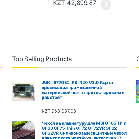
KZT
42,899.87
Top Selling Products
JUKI-6770E2-RS-R20 V2.0 Карта
процессора промышленной
материнской платы протестирована и
м
работает
KZT
963,037.03
Чехол на клавиатуру для MSI GF65 Thin
GF63 GF75 Thin GF72 GF72VR GF62
GF62VR Силиконовый защитный чехол
для игрового ноутбука, аксессуар 17