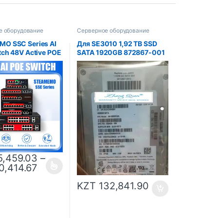
е оборудование
Серверное оборудование
O SSC Series AI
Для SE3010 1,92 TB SSD
tch 48V Active POE
SATA 1920GB 872867-001
 коммутатор 90
SE3010STD 1,92 T
чник питания
t 10/100 Мбит/с
камеры
одная точка
5,459.03
–
0,414.67
KZT
132,841.90