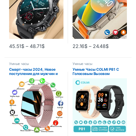
45.51
$
–
48.71
$
22.16
$
–
24.48
$
Умные часы
Умные часы
Смарт-часы 2024, Новое
Умные Часы COLMI P81 С
поступление для мужчин и
Голосовым Вызовом
женщин, спортивные умные
Ультратонкий 1
часы, Bluetooth-напоминание
о вызове, фитнес-трекер