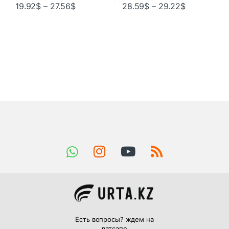
19.92
$
–
27.56
$
28.59
$
–
29.22
$
Есть вопросы? ждем на
ватсапе