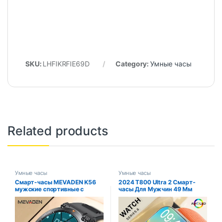
SKU:
LHFIKRFIE69D
Category:
Умные часы
Related products
Умные часы
Умные часы
Смарт-часы MEVADEN K56
2024 T800 Ultra 2 Смарт-
мужские спортивные с
часы Для Мужчин 49 Мм
поддержкой Bluetooth, 1,39
AMOLED-экран NFC Компас
дюйма, 400 мА · ч
Водонепроницаемый Фитнес-
трекер, Совместимый С
Apple Watch