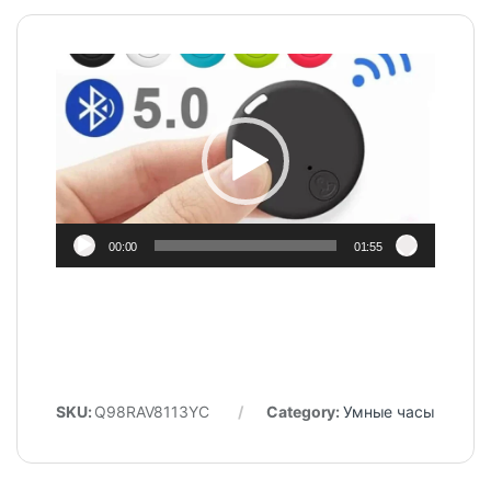
Video
Player
00:00
01:55
SKU:
Q98RAV8113YC
Category:
Умные часы