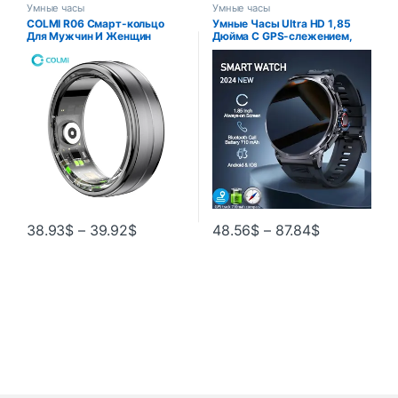
Умные часы
Умные часы
COLMI R06 Смарт-кольцо
Умные Часы Ultra HD 1,85
Для Мужчин И Женщин
Дюйма С GPS-слежением,
Водостойкость IP68 5ATM
Bluetooth-звонки,
Мультиспортивный Режим
Аккумулятор 710 мАч
Монитор Сердечного Ритма
И Кислород…
38.93
$
–
39.92
$
48.56
$
–
87.84
$