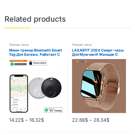
Related products
Умные часы
Умные часы
Мини-трекер Bluetooth Smart
LAXASFIT 2024 Смарт-часы
Tag Для Багажа. Работает С
Для Мужчин И Женщин С
Apple Find My (только Для
Полным Сенсорным
iOS). Поиск Ключей Для
Экраном, Фитнес-трекер
Сумок И Рюкзаков.
14.22
$
–
16.32
$
22.68
$
–
28.34
$