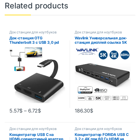
Related products
Док станции для ноутбуков
Док станции для ноутбуков
Док-станция OTG
Wavlink Универсальная док-
Thunderbolt 3 с USB 3,0 pd
станция дисплей ссылка 5K
для Macbook Pro/Air M1
USB-C двойной дисплей USB
ThinkPad
3,0 ВИДЕО гигабитный
Ethernet HDMIport для
Windows Mac OS
5.57
$
–
6.72
$
186.30
$
Док станции для ноутбуков
Док станции для ноутбуков
Концентратор USB C на
Концентратор FORIDA USB C
HDMI-совместимый адаптер
3.2 с 4K при 60 Гц HDMI на