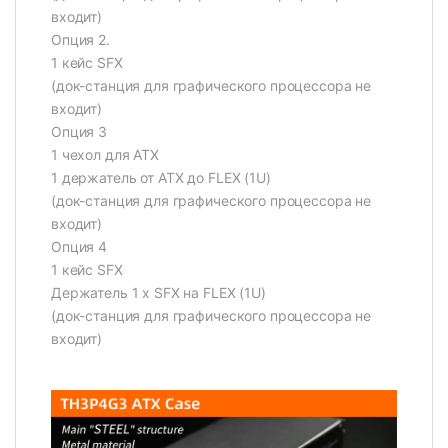
входит)
Опция 2.
1 кейс SFX
(док-станция для графического процессора не
входит)
Опция 3
1 чехол для ATX
1 держатель от ATX до FLEX (1U)
(док-станция для графического процессора не
входит)
Опция 4
1 кейс SFX
Держатель 1 x SFX на FLEX (1U)
(док-станция для графического процессора не
входит)