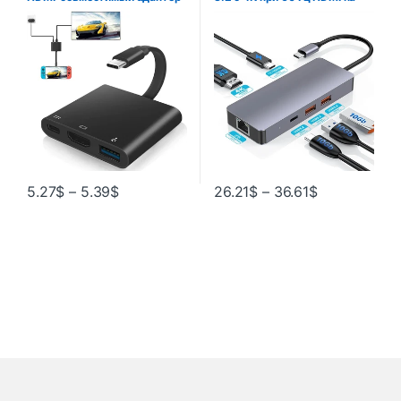
OTG Thunderbolt 3, док-
Type C PD Зарядная док-
станция с USB3.0 pd для
станция 10 Гбит/с для
Macbook Pro/Air M1 ThinkPad
ноутбука MacBook Air Dell HP
Samsung
5.27
$
–
5.39
$
26.21
$
–
36.61
$