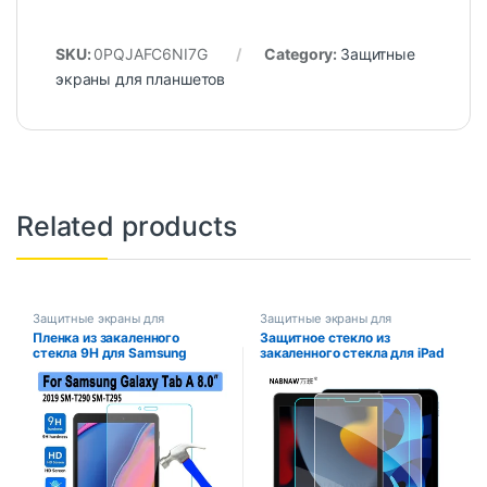
SKU:
0PQJAFC6NI7G
Category:
Защитные
экраны для планшетов
Related products
Защитные экраны для
Защитные экраны для
планшетов
планшетов
Пленка из закаленного
Защитное стекло из
стекла 9H для Samsung
закаленного стекла для iPad
Galaxy Tab A 8.0 2019 T290
10.2 9.7 10. 5 10,9 Pro 11
T295 T297 SM-T290,
Новый iPad 10 9 8 7 6 5 Air 4 3
защитная стеклянная пленка
2 Mini iPad 2020 2021 2022
для экрана планшета