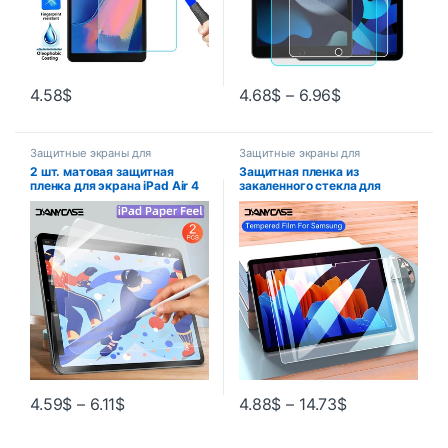
4.58
$
4.68
$
–
6.96
$
Защитные экраны для
Защитные экраны для
планшетов
планшетов
2 шт. матовая защитная
Защитная пленка из
пленка для экрана iPad Air 4
закаленного стекла для
5 10,9 10th 2022 Pro 11 9,7
Samsung Galaxy Tab S6 lite
10,2 7/8/9 Mini 6 пленка для
S5E S7 S8 Tab A7 A8 A 8.0 9.7
письма
10.1 10.4 10.5 11 2021 2020
2022
4.59
$
–
6.11
$
4.88
$
–
14.73
$