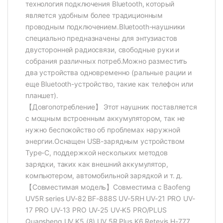
технология подключения Bluetooth, который
является удобным более традиционным
проводным подключением.Bluetooth-наушники
специально предназначены для энтузиастов
двусторонней радиосвязи, свободные руки и
собрания различных потреб.Можно разместить
два устройства одновременно (ральные рации и
еще Bluetooth-устройство, такие как телефон или
планшет).
【Довгопотребление】 Этот наушник поставляется
с мощным встроенным аккумулятором, так не
нужно беспокойство об проблемах наружной
энергии.Оснащен USB-зарядным устройством
Type-C, поддержкой нескольких методов
зарядки, таких как внешний аккумулятор,
компьютером, автомобильной зарядкой и т. д.
【Совместимая модель】Совместима с Baofeng
UV5R series UV-82 BF-888S UV-5RH UV-21 PRO UV-
17 PRO UV-13 PRO UV-25 UV-K5 PRO/PLUS
Quansheng UV K5 (8) UV 5R Plus K6 Retevis H-777