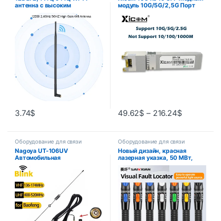
антенна с высоким
модуль 10G/5G/2,5G Порт
коэффициентом усиления
RJ45 Приемопередатчик
RPSMA двухдиапазонная
10GBase-T RJ45 Совместим с
беспроводная Wi-Fi антенна
Ethernet-коммутатором
Cisco/Mikrotik
3.74
$
49.62
$
–
216.24
$
Оборудование для связи
Оборудование для связи
Nagoya UT-106UV
Новый дизайн, красная
Автомобильная
лазерная указка, 50 МВт,
радиолюбительская
VFL, визуальный локатор
магнитная антенна VHF/UHF
неисправностей, тестер
двухдиапазонная SMA-мама
оптоволоконного кабеля,
для Baofeng BF-888S UV-
диапазон 50 МВт, оптический
5R/9R/10R/82 Walkie Talkie
FC/SC/ST