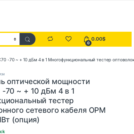
0.00
$
0
 -70 ~ + 10 дБм 4 в 1 Многофункциональный тестер оптоволок
язи
ь оптической мощности
70 ~ + 10 дБм 4 в 1
циональный тестер
онного сетевого кабеля OPM
Вт (опция)
ock