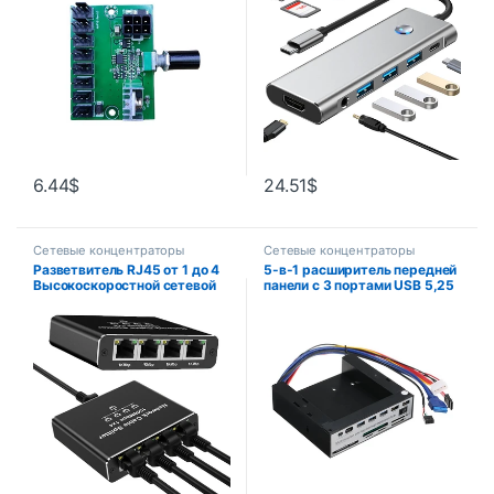
ШИМ, мощный контроллер
одним щелчком мыши
вентилятора с усиленным
Адаптер USB C PD 100 Вт
действием, регулятор
Зарядка
положения
6.44
$
24.51
$
Сетевые концентраторы
Сетевые концентраторы
Разветвитель RJ45 от 1 до 4
5-в-1 расширитель передней
Высокоскоростной сетевой
панели с 3 портами USB 5,25
разъем 1000 Мбит/с
и 2 портами USB
Разветвитель HUB 4
устройства Одновременная
сеть для кабеля Cat6/7/8