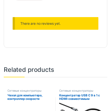
There are no reviews yet.
Related products
Сетевые концентраторы
Сетевые концентраторы
Чехол для компьютера,
Концентратор USB C 9 в 1 с
контроллер скорости
HDMI-совместимым
вентилятора для майнинга 12
многопортовым адаптером
В, 8-канальный
USB C емкостью 4K/60 Гц.
концентратор вентилятора
Кнопка выключения экрана